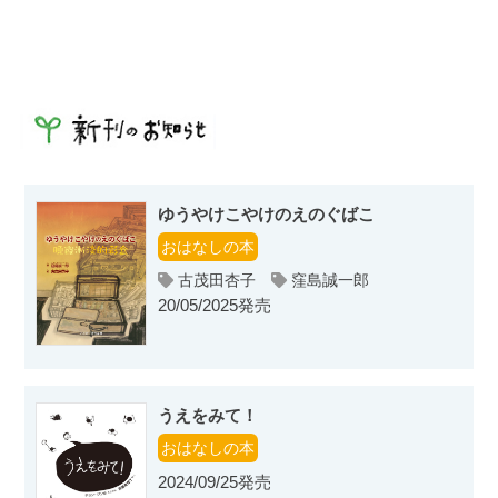
ゆうやけこやけのえのぐばこ
おはなしの本
古茂田杏子
窪島誠一郎
20/05/2025発売
うえをみて！
おはなしの本
2024/09/25発売