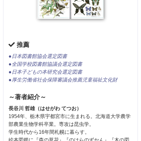
推薦
●日本図書館協会選定図書
●全国学校図書館協議会選定図書
●日本子どもの本研究会選定図書
●厚生労働省社会保障審議会推薦児童福祉文化財
～著者紹介～
長谷川 哲雄（はせがわ てつお）
1954年、栃木県宇都宮市に生まれる。北海道大学農学
部農業生物学科卒業。専攻は昆虫学。
学生時代から16年間札幌に暮らす。
絵本図鑑に『森の草花』『のはらのずかん』『木の図