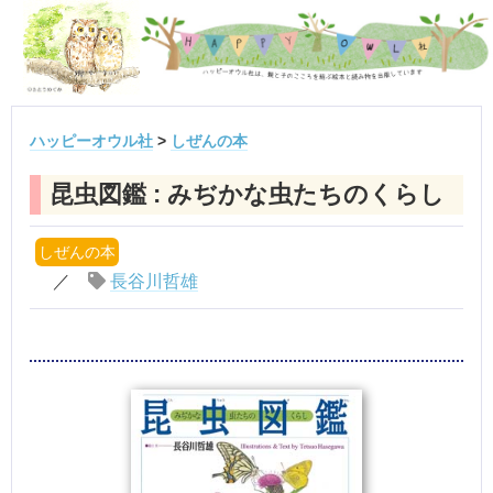
ハッピーオウル社
>
しぜんの本
昆虫図鑑 : みぢかな虫たちのくらし
しぜんの本
／
長谷川哲雄