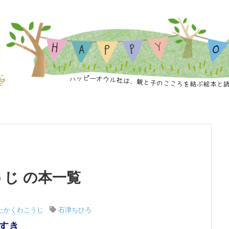
うじ の本一覧
たかくわこうじ
石津ちひろ
すき